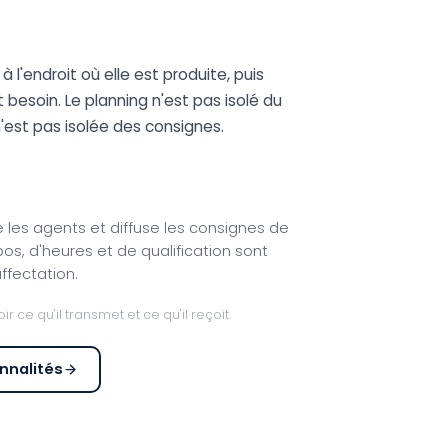
à l'endroit où elle est produite, puis
t besoin. Le planning n'est pas isolé du
n'est pas isolée des consignes.
e les agents et diffuse les consignes de
pos, d'heures et de qualification sont
ffectation.
 ce qu'il transmet et ce qu'il reçoit.
onnalités