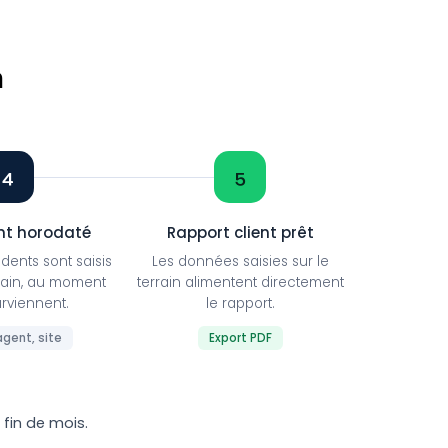
n
4
5
t horodaté
Rapport client prêt
dents sont saisis
Les données saisies sur le
rrain, au moment
terrain alimentent directement
urviennent.
le rapport.
agent, site
Export PDF
n fin de mois.