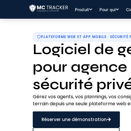
Produit
Pour qui
Co
PLATEFORME WEB ET APP MOBILE · SÉCURITÉ 
Logiciel de g
pour agence
sécurité priv
Gérez vos agents, vos plannings, vos consi
terrain depuis une seule plateforme web et
Réserver une démonstration