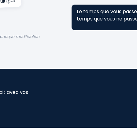
uin.pdf
Le temps que vous passez 
temps que vous ne passez
 à chaque modification
it avec vos