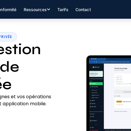
nformité
Ressources
Tarifs
Contact
PRIVÉE
estion
 de
ée
gnes et vos opérations
 application mobile.