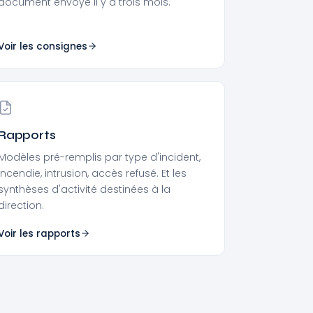
document envoyé il y a trois mois.
Voir les consignes
Rapports
Modèles pré-remplis par type d'incident,
incendie, intrusion, accès refusé. Et les
synthèses d'activité destinées à la
direction.
Voir les rapports