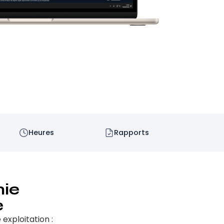
Heures
Rapports
nie
e
 exploitation :