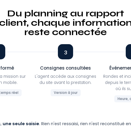
Du planning au rapport
client, chaque informatio
reste connectée
3
nformé
Consignes consultées
Événemen
sa mission sur
L'agent accède aux consignes
Rondes et inci
on mobile.
du site avant la prestation.
depuis le te
où ils s
 temps réel
Version à jour
Heure, 
s,
une seule saisie
. Rien n'est ressaisi, rien n'est reconstitué e