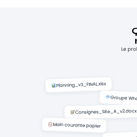
Q
Le pro
Planning_v3_FINAL.xlsx
Groupe Wh
Consignes_Site_A_v2.docx
Main courante papier