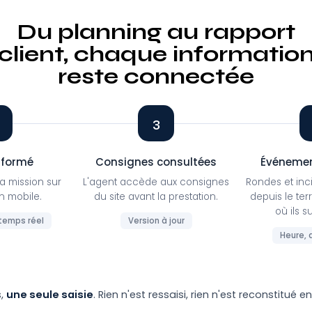
Du planning au rapport
client, chaque informatio
reste connectée
3
nformé
Consignes consultées
Événemen
sa mission sur
L'agent accède aux consignes
Rondes et inci
on mobile.
du site avant la prestation.
depuis le te
où ils s
 temps réel
Version à jour
Heure, 
s,
une seule saisie
. Rien n'est ressaisi, rien n'est reconstitué e