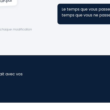
uin.pdf
Le temps que vous passez 
temps que vous ne passez
 à chaque modification
it avec vos