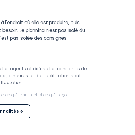
à l'endroit où elle est produite, puis
t besoin. Le planning n'est pas isolé du
n'est pas isolée des consignes.
e les agents et diffuse les consignes de
pos, d'heures et de qualification sont
ffectation.
 ce qu'il transmet et ce qu'il reçoit.
onnalités