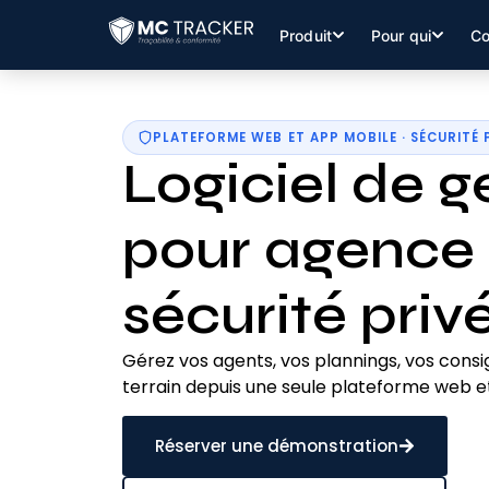
Produit
Pour qui
Co
PLATEFORME WEB ET APP MOBILE · SÉCURITÉ 
Logiciel de g
pour agence
sécurité priv
Gérez vos agents, vos plannings, vos consi
terrain depuis une seule plateforme web et
Réserver une démonstration