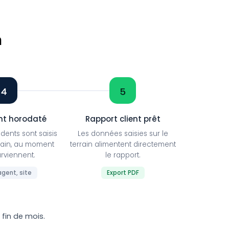
n
4
5
t horodaté
Rapport client prêt
dents sont saisis
Les données saisies sur le
rrain, au moment
terrain alimentent directement
urviennent.
le rapport.
agent, site
Export PDF
n fin de mois.