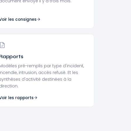
document envoyé il y a trois mois.
Voir les consignes
Rapports
Modèles pré-remplis par type d'incident,
incendie, intrusion, accès refusé. Et les
synthèses d'activité destinées à la
direction.
Voir les rapports