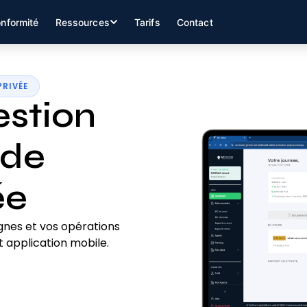
nformité
Ressources
Tarifs
Contact
PRIVÉE
estion
 de
ée
gnes et vos opérations
 application mobile.