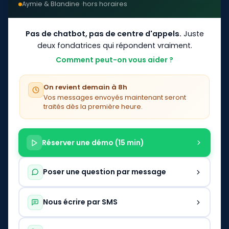
Aymie & Blandine ·
hors horaires
FAQ logiciel sécurité privée
Pas de chatbot, pas de centre d'appels.
Juste
CONTACT
deux fondatrices qui répondent vraiment.
07 80 94 15 03
Comment peut-on vous aider ?
Lun. à sam., 9h à 18h
On revient demain à 8h
contact@mctracker.fr
Vos messages envoyés maintenant seront
Contacter MC TRACKER
traités dès la première heure.
Réserver une démonstration
Souscrire un abonnement
Réserver une démo (15 min)
HÉBERGEMENT
RGPD · serveurs en France
Poser une question par message
© 2026 MC TRACKER. Tous droits réservés.
Nous écrire par SMS
Mentions légales
Politique de confidentialité
CGU
CGV