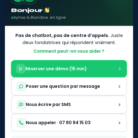
FAQ logiciel sécurité privée
Bonjour
Aymie & Blandine ·
en ligne
CONTACT
Pas de chatbot, pas de centre d'appels.
Juste
07 80 94 15 03
Lun. à sam., 9h à 18h
deux fondatrices qui répondent vraiment.
Comment peut-on vous aider ?
contact@mctracker.fr
Contacter MC TRACKER
Réserver une démo (15 min)
Réserver une démonstration
Souscrire un abonnement
Poser une question par message
HÉBERGEMENT
RGPD · serveurs en France
Nous écrire par SMS
© 2026 MC TRACKER. Tous droits réservés.
Nous appeler · 07 80 94 15 03
Mentions légales
Politique de confidentialité
CGU
CGV