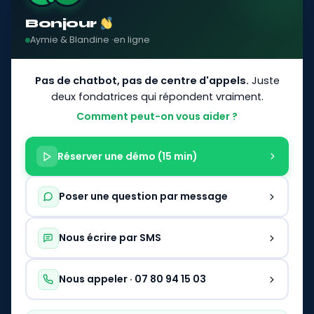
FAQ logiciel sécurité privée
Bonjour
Aymie & Blandine ·
en ligne
CONTACT
Pas de chatbot, pas de centre d'appels.
Juste
07 80 94 15 03
Lun. à sam., 9h à 18h
deux fondatrices qui répondent vraiment.
Comment peut-on vous aider ?
contact@mctracker.fr
Contacter MC TRACKER
Réserver une démo (15 min)
Réserver une démonstration
Souscrire un abonnement
Poser une question par message
HÉBERGEMENT
RGPD · serveurs en France
Nous écrire par SMS
© 2026 MC TRACKER. Tous droits réservés.
Nous appeler · 07 80 94 15 03
Mentions légales
Politique de confidentialité
CGU
CGV